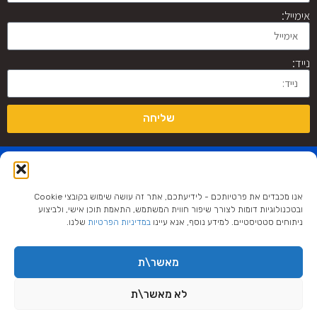
אימייל:
נייד:
שליחה
מפת אתר
השירותים
שלנו
דף הבית
אנו מכבדים את פרטיותכם - לידיעתכם, אתר זה עושה שימוש בקובצי Cookie
בניית דפי נחיתה
ובטכנולוגיות דומות לצורך שיפור חווית המשתמש, התאמת תוכן אישי, ולביצוע
פרויקטים
צור קשר
ניתוחים סטטיסטיים. למידע נוסף, אנא עיינו
במדיניות הפרטיות
שלנו.
בניית אתרי
שיווק ופרסום
תדמית
המלצות
ניהול קמפיינים
מאשר\ת
הצהרת נגישות
בגוגל
מדיניות פרטיות
לא מאשר\ת
ניהול קמפיינים
- תקנון האתר
לשיחת ייעוץ איתי צרו קשר
שליחה
בפייסבוק