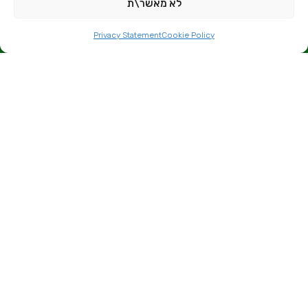
לא מאשר\ת
לשיחת ייעוץ איתי צרו קשר
Privacy Statement
Cookie Policy
דיאטנית קלינית
דף נחיתה לקמפיין עבור דיאטנית קלינית
סוג:
דף נחיתה
לצפיה באתר