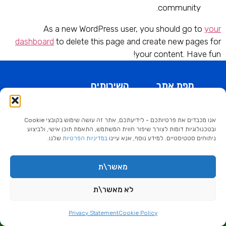
community.
As a new WordPress user, you should go to
your
dashboard
to delete this page and create new pages for
your content. Have fun!
מפת אתר
השירותים
שלנו
דף הבית
בניית דפי נחיתה
פרויקטים
צור קשר
בניית אתרי
אנו מכבדים את פרטיותכם - לידיעתכם, אתר זה עושה שימוש בקובצי Cookie
שיווק ופרסום
תדמית
ובטכנולוגיות דומות לצורך שיפור חווית המשתמש, התאמת תוכן אישי, ולביצוע
המלצות
ניתוחים סטטיסטיים. למידע נוסף, אנא עיינו
במדיניות הפרטיות
שלנו.
ניהול קמפיינים
הצהרת נגישות
בגוגל
מדיניות פרטיות
ניהול קמפיינים
מאשר\ת
- תקנון האתר
שליחה
בפייסבוק
ובאינסטגרם
לא מאשר\ת
לשיחת ייעוץ איתי צרו קשר
Privacy Statement
Cookie Policy